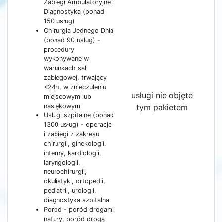
Zabiegi Ambulatoryjne i
Diagnostyka (ponad
150 usług)
Chirurgia Jednego Dnia
(ponad 90 usług) -
procedury
wykonywane w
warunkach sali
zabiegowej, trwający
<24h, w znieczuleniu
usługi nie objęte
miejscowym lub
nasiękowym
tym pakietem
Usługi szpitalne (ponad
1300 usług) - operacje
i zabiegi z zakresu
chirurgii, ginekologii,
interny, kardiologii,
laryngologii,
neurochirurgii,
okulistyki, ortopedii,
pediatrii, urologii,
diagnostyka szpitalna
Poród - poród drogami
natury, poród drogą