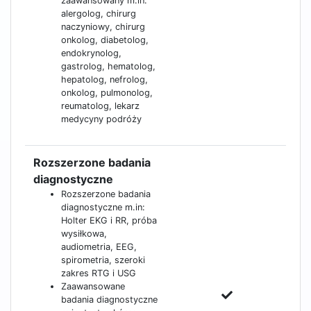
zaawansowany m.in:
alergolog, chirurg
naczyniowy, chirurg
onkolog, diabetolog,
endokrynolog,
gastrolog, hematolog,
hepatolog, nefrolog,
onkolog, pulmonolog,
reumatolog, lekarz
medycyny podróży
Rozszerzone badania
diagnostyczne
Rozszerzone badania
diagnostyczne m.in:
Holter EKG i RR, próba
wysiłkowa,
audiometria, EEG,
spirometria, szeroki
zakres RTG i USG
Zaawansowane
badania diagnostyczne